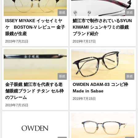
眼鏡
眼鏡
ISSEY MIYAKE イッセイミヤ
鯖江市で制作されているSYUN
ケ BOSTON-V レビュー 金子
KIWAMI シュンキワミの眼鏡
眼鏡が生産
ブランド紹介
2019年7月21日
2019年7月17日
眼鏡
眼鏡
金子眼鏡 鯖江市を代表する老
OWDEN ADAM-03 コンビ枠
舗眼鏡ブランド チタン セル枠
Made in Sabae
のフレーム
2019年7月15日
2019年7月15日