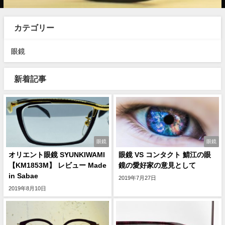
カテゴリー
眼鏡
新着記事
眼鏡
眼鏡
オリエント眼鏡 SYUNKIWAMI
眼鏡 VS コンタクト 鯖江の眼
【KM1853M】 レビュー Made
鏡の愛好家の意見として
in Sabae
2019年7月27日
2019年8月10日