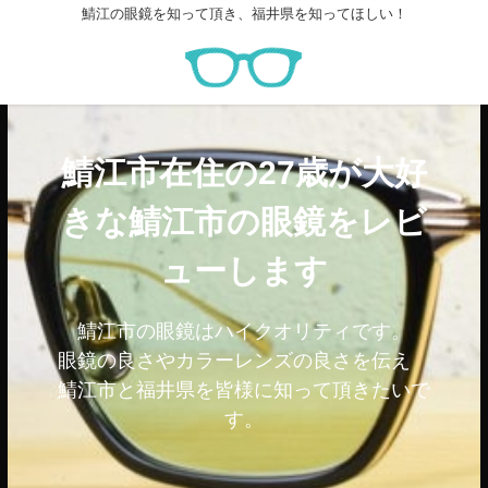
鯖江の眼鏡を知って頂き、福井県を知ってほしい！
鯖江市在住の27歳が大好
きな鯖江市の眼鏡をレビ
ューします
鯖江市の眼鏡はハイクオリティです。
眼鏡の良さやカラーレンズの良さを伝え
鯖江市と福井県を皆様に知って頂きたいで
す。